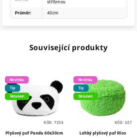
stříbrnou
Průměr
:
40cm
Související produkty
Novinka
Novinka
Tip
Tip
Skladem
Skladem
KÓD:
7254
KÓD:
627
Plyšový puf Panda 60x30cm
Lehký plyšový puf Rico