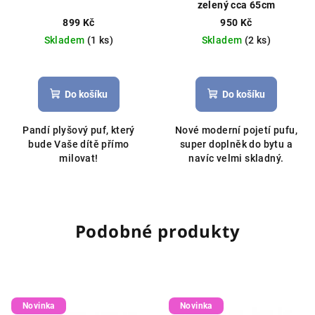
zelený cca 65cm
899 Kč
950 Kč
Skladem
(1 ks)
Skladem
(2 ks)
Do košíku
Do košíku
Pandí plyšový puf, který
Nové moderní pojetí pufu,
bude Vaše dítě přímo
super doplněk do bytu a
milovat!
navíc velmi skladný.
Podobné produkty
Novinka
Novinka