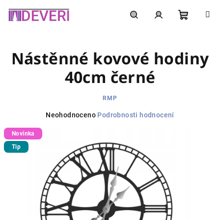
Přejít
na
obsah
Nákupní
Hledat
Přihlášení
Nástěnné kovové hodiny
košík
40cm černé
RMP
Průměrné
Neohodnoceno
Podrobnosti hodnocení
hodnocení
Novinka
produktu
je
Tip
0,0
z
5
hvězdiček.