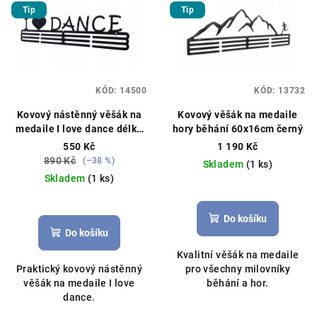
Tip
Tip
KÓD:
14500
KÓD:
13732
Kovový nástěnný věšák na
Kovový věšák na medaile
medaile I love dance délka
hory běhání 60x16cm černý
40cm černý
550 Kč
1 190 Kč
890 Kč
(–38 %)
Skladem
(1 ks)
Skladem
(1 ks)
Průměrné
Průměrné
hodnocení
hodnocení
produktu
Do košíku
produktu
je
Do košíku
je
5,0
Kvalitní věšák na medaile
5,0
z
Praktický kovový nástěnný
pro všechny milovníky
z
5
věšák na medaile I love
běhání a hor.
5
hvězdiček.
dance.
hvězdiček.