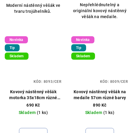
Nepřehlédnutelný a
Moderní nástěnný věšák ve
originální kovový nástěnný
tvaru trojúhelníků.
věšák na medaile.
Novinka
Novinka
Tip
Tip
Skladem
Skladem
KÓD:
8093/CER
KÓD:
8009/CER
Kovový nástěnný věšák
Kovový nástěnný věšák na
motorka 35x18cm různé
medaile 57cm různé barvy
barvy
690 Kč
890 Kč
Skladem
(1 ks)
Skladem
(1 ks)