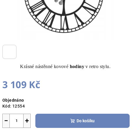
Krásné nástěnné kovové
hodiny
v retro stylu.
3 109 Kč
Měrná
Objednáno
cena:
Kód:
12554
−
+
Do košíku