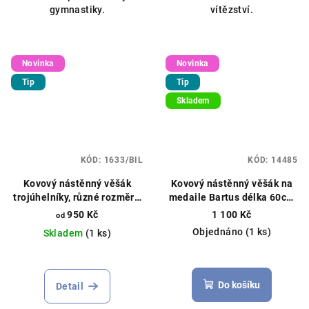
gymnastiky.
vítězství.
Novinka
Novinka
Tip
Tip
Skladem
KÓD:
1633/BIL
KÓD:
14485
Kovový nástěnný věšák
Kovový nástěnný věšák na
trojúhelníky, různé rozměry,
medaile Bartus délka 60cm
různé barvy
černý
950 Kč
1 100 Kč
od
Objednáno
(1 ks)
Skladem
(1 ks)
Do košíku
Detail