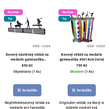
Novinka
Novinka
Tip
Tip
KÓD:
14326
KÓD:
13528
Kovový nástěnný věšák na
Kovový věšák na medaile
medaile gymnastika
gymnastika 40x14cm černý
40x13cm černý
850 Kč
790 Kč
Objednáno
(1 ks)
Skladem
(1 ks)
Do košíku
Do košíku
Nepřehlédnutelný věšák na
Originální věšák, na který si
medaile pro fanoušky
můžete zavěsit svá