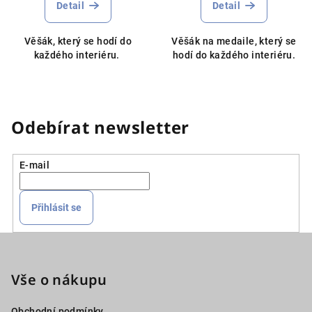
Detail
Detail
Věšák, který se hodí do
Věšák na medaile, který se
každého interiéru.
hodí do každého interiéru.
Odebírat newsletter
E-mail
Přihlásit se
Z
á
p
Vše o nákupu
a
Obchodní podmínky