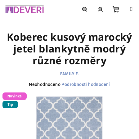
Přejít
na
obsah
Nákupní
Hledat
Přihlášení
Koberec kusový marocký
košík
jetel blankytně modrý
různé rozměry
FAMILY F.
Průměrné
Neohodnoceno
Podrobnosti hodnocení
hodnocení
Novinka
produktu
je
Tip
0,0
z
5
hvězdiček.