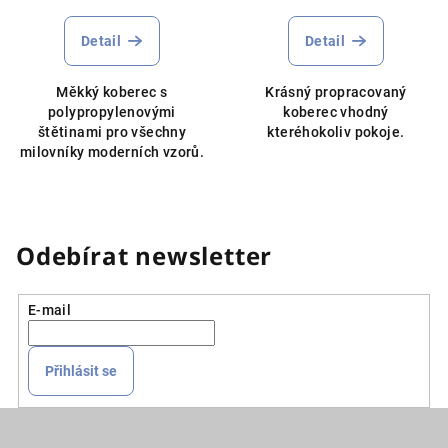
hodnocení
produktu
Detail
Detail
je
5,0
Měkký koberec s
Krásný propracovaný
z
polypropylenovými
koberec vhodný
5
štětinami pro všechny
kteréhokoliv pokoje.
hvězdiček.
milovníky moderních vzorů.
Odebírat newsletter
E-mail
Přihlásit se
Z