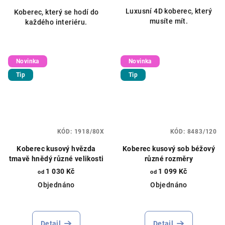
Luxusní 4D koberec, který
Koberec, který se hodí do
musíte mít.
každého interiéru.
Novinka
Novinka
Tip
Tip
KÓD:
1918/80X
KÓD:
8483/120
Koberec kusový hvězda
Koberec kusový sob béžový
tmavě hnědý různé velikosti
různé rozměry
1 030 Kč
1 099 Kč
od
od
Objednáno
Objednáno
Detail
Detail