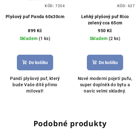
KÓD:
7254
KÓD:
627
Plyšový puf Panda 60x30cm
Lehký plyšový puf Rico
zelený cca 65cm
899 Kč
950 Kč
Skladem
(1 ks)
Skladem
(2 ks)
Do košíku
Do košíku
Pandí plyšový puf, který
Nové moderní pojetí pufu,
bude Vaše dítě přímo
super doplněk do bytu a
milovat!
navíc velmi skladný.
Podobné produkty