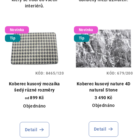
5
interiérů.
hvězdiček.
Novinka
Novinka
Tip
Tip
KÓD:
8465/120
KÓD:
679/200
Koberec kusový mozaika
Koberec kusový nature 4D
šedý různé rozměry
natural Stone
899 Kč
3 490 Kč
od
Objednáno
Objednáno
Detail
Detail