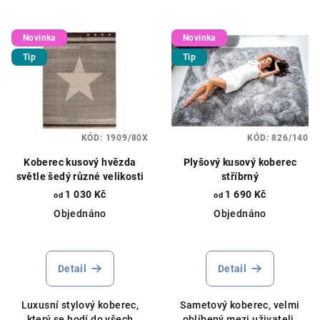
Novinka
Novinka
Tip
Tip
KÓD:
1909/80X
KÓD:
826/140
Koberec kusový hvězda
Plyšový kusový koberec
světle šedý různé velikosti
stříbrný
1 030 Kč
1 690 Kč
od
od
Objednáno
Objednáno
Průměrné
hodnocení
produktu
Detail
Detail
je
5,0
Luxusní stylový koberec,
Sametový koberec, velmi
z
který se hodí do všech
oblíbený mezi uživateli.