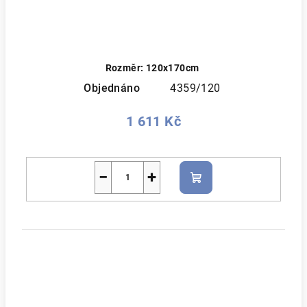
Rozměr: 120x170cm
Objednáno
4359/120
1 611 Kč
−
+
Do
košíku