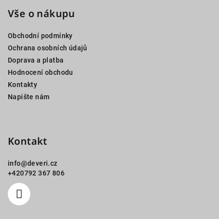
á
p
Vše o nákupu
a
Obchodní podmínky
t
Ochrana osobních údajů
í
Doprava a platba
Hodnocení obchodu
Kontakty
Napište nám
Kontakt
info
@
deveri.cz
+420792 367 806