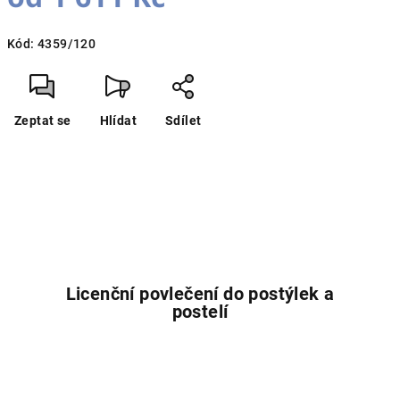
Měrná
Kód:
4359/120
cena:
Zeptat se
Hlídat
Sdílet
Licenční povlečení do postýlek a
postelí