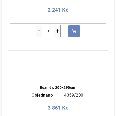
2 241 Kč
−
+
Do
košíku
Rozměr: 200x290cm
Objednáno
4359/200
3 861 Kč