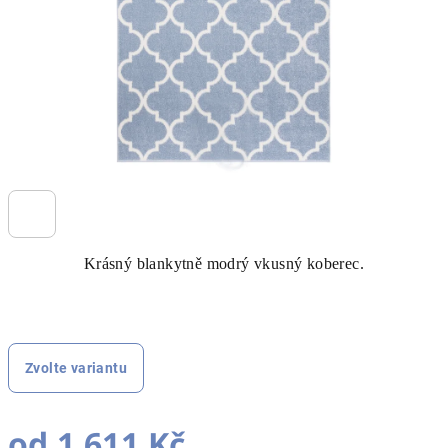
Krásný blankytně modrý vkusný koberec.
Zvolte variantu
od
1 611 Kč