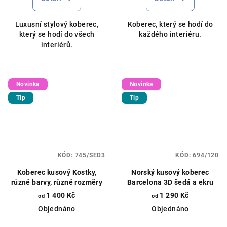
Luxusní stylový koberec,
Koberec, který se hodí do
který se hodí do všech
každého interiéru.
interiérů.
Novinka
Novinka
Tip
Tip
KÓD:
745/SED3
KÓD:
694/120
Koberec kusový Kostky,
Norský kusový koberec
různé barvy, různé rozměry
Barcelona 3D šedá a ekru
1 400 Kč
1 290 Kč
od
od
Objednáno
Objednáno
Průměrné