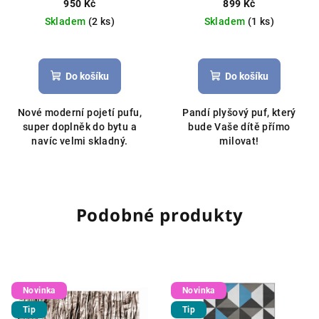
950 Kč
899 Kč
Skladem
(2 ks)
Skladem
(1 ks)
Do košíku
Do košíku
Nové moderní pojetí pufu,
Pandí plyšový puf, který
super doplněk do bytu a
bude Vaše dítě přímo
navíc velmi skladný.
milovat!
Podobné produkty
Novinka
Novinka
Tip
Tip