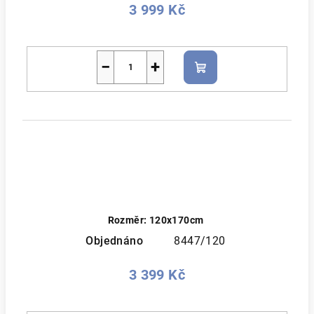
3 999 Kč
−
+
Do
košíku
Rozměr: 120x170cm
Objednáno
8447/120
3 399 Kč