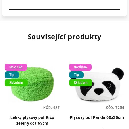
Související produkty
Novinka
Novinka
Tip
Tip
Skladem
Skladem
KÓD:
627
KÓD:
7254
Lehký plyšový puf Rico
Plyšový puf Panda 60x30cm
zelený cca 65cm