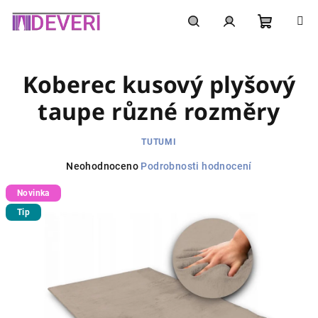
Přejít
na
obsah
Nákupní
Hledat
Přihlášení
Koberec kusový plyšový
košík
taupe různé rozměry
TUTUMI
Průměrné
Neohodnoceno
Podrobnosti hodnocení
hodnocení
Novinka
produktu
je
Tip
0,0
z
5
hvězdiček.