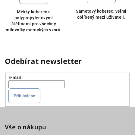
Sametový koberec, velmi
Měkký koberec s
oblíbený mezi uživateli.
polypropylenovými
štětinami pro všechny
milovníky marockých vzorů.
Odebírat newsletter
E-mail
Přihlásit se
Z
á
p
Vše o nákupu