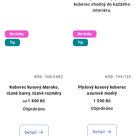
koberec vhodný do každého
interiéru.
Novinka
Novinka
Tip
Tip
KÓD:
748/CER2
KÓD:
799/120
Koberec kusový Maroko,
Plyšový kusový koberec
různé barvy, různé rozměry
azurově modrý
1 400 Kč
1 590 Kč
od
Objednáno
Objednáno
Detail
Detail