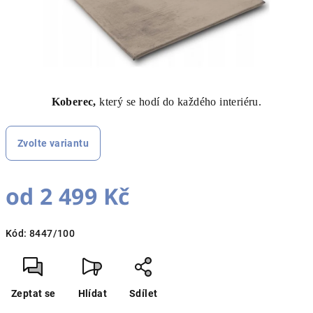
Koberec,
který se hodí do každého interiéru.
Zvolte variantu
od
2 499 Kč
Měrná
Kód:
8447/100
cena:
Zeptat se
Hlídat
Sdílet