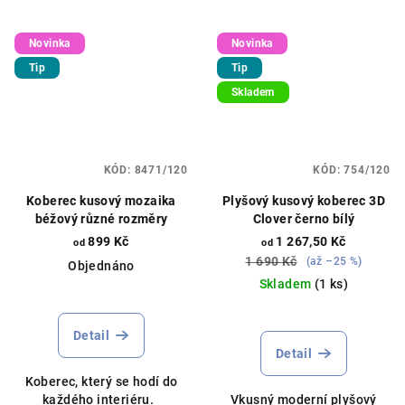
Novinka
Novinka
Tip
Tip
Skladem
KÓD:
8471/120
KÓD:
754/120
Koberec kusový mozaika
Plyšový kusový koberec 3D
béžový různé rozměry
Clover černo bílý
899 Kč
1 267,50 Kč
od
od
1 690 Kč
(až –25 %)
Objednáno
Skladem
(1 ks)
Detail
Detail
Koberec, který se hodí do
každého interiéru.
Vkusný moderní plyšový