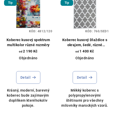
Tip
Tip
KÓD:
4812/120
KÓD:
760/SED1
Koberec kusový spektrum
Koberec kusový Dlaždice s
multikolor různé rozměry
okrajem, šedé, různé
rozměry
2 190 Kč
1 400 Kč
od
od
Objednáno
Objednáno
Průměrné
hodnocení
produktu
Detail
Detail
je
3,0
Krásný, moderní, barevný
Měkký koberec s
z
koberec bude zajímavým
polypropylenovými
5
doplňkem kteréhokoliv
štětinami pro všechny
hvězdiček.
pokoje.
milovníky marockých vzorů.