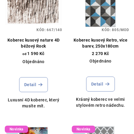
KÓD:
667/140
KÓD:
805/MOD
Koberec kusový nature 4D
Koberec kusový Retro, více
béžový Rock
barev, 250x180cm
1 590 Kč
2 270 Kč
od
Objednáno
Objednáno
Detail
Detail
Krásný koberec ve velmi
Luxusní 4D koberec, který
stylovém retro nádechu.
musíte mít.
Novinka
Novinka