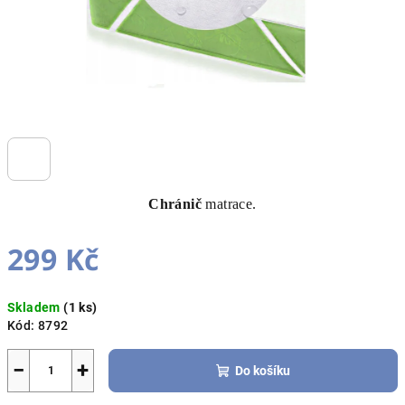
Chránič
matrace.
299 Kč
Měrná
Skladem
(1 ks)
cena:
Kód:
8792
−
+
Do košíku