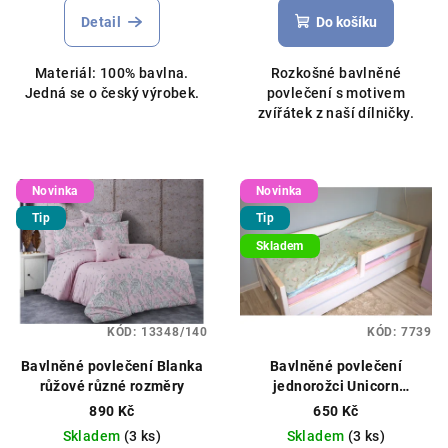
Detail
Do košíku
Materiál: 100% bavlna.
Rozkošné bavlněné
Jedná se o český výrobek.
povlečení s motivem
zvířátek z naší dílničky.
Novinka
Novinka
Tip
Tip
Skladem
KÓD:
13348/140
KÓD:
7739
Bavlněné povlečení Blanka
Bavlněné povlečení
růžové různé rozměry
jednorožci Unicorn
140x200cm / 70x80cm
890 Kč
650 Kč
mátové
Skladem
(3 ks)
Skladem
(3 ks)