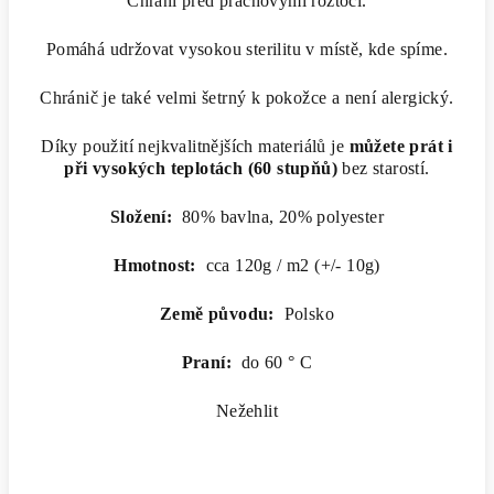
Chrání před prachovými roztoči.
Pomáhá udržovat vysokou sterilitu v místě, kde spíme.
Chránič je také velmi šetrný k pokožce a není alergický.
Díky použití nejkvalitnějších materiálů je
můžete prát i
při vysokých teplotách (60 stupňů)
bez starostí.
Složení:
80% bavlna, 20% polyester
Hmotnost:
cca 120g / m2 (+/- 10g)
Země původu:
Polsko
Praní:
do 60 ° C
Nežehlit