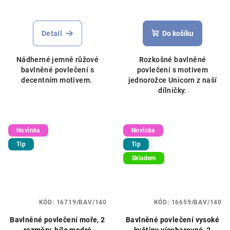
Detail
Do košíku
Nádherné jemně růžové
Rozkošné bavlněné
bavlněné povlečení s
povlečení s motivem
decentním motivem.
jednorožce Unicorn z naší
dílničky.
Novinka
Novinka
Tip
Tip
Skladem
KÓD:
16719/BAV/140
KÓD:
16659/BAV/140
Bavlněné povlečení moře, 2
Bavlněné povlečení vysoké
rozměry, bílo modré
květiny vícebarevné, 2