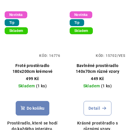
Novinka
Novinka
Tip
Tip
Skladem
Skladem
KÓD:
16776
KÓD:
15702/VES
Froté prostěradlo
Bavlněné prostěradlo
180x200cm krémové
140x70cm různé vzory
499 Kč
449 Kč
Skladem
(1 ks)
Skladem
(1 ks)
Do košíku
Detail
Prostěradlo, které se hodí
Krásné prostěradlo s
do každého interiéru.
různými vzory.