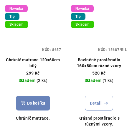
Novinka
Novinka
Tip
Tip
Skladem
Skladem
KÓD:
8657
KÓD:
15687/BIL
Chránič matrace 120x60cm
Bavlněné prostěradlo
bílý
160x80cm různé vzory
299 Kč
520 Kč
Skladem
(2 ks)
Skladem
(1 ks)
Průměrné
hodnocení
produktu
Do košíku
Detail
je
5,0
Chránič matrace.
Krásné prostěradlo s
z
různými vzory.
5
hvězdiček.