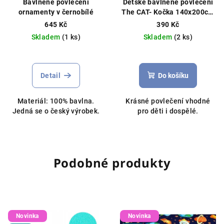
Bavlněné povlečení
Dětské bavlněné povlečení
ornamenty v černobílé
The CAT- Kočka 140x200cm
/ 70x80cm bílá/šedá
645 Kč
390 Kč
Skladem
(1 ks)
Skladem
(2 ks)
Detail
Do košíku
Materiál: 100% bavlna.
Krásné povlečení vhodné
Jedná se o český výrobek.
pro děti i dospělé.
Podobné produkty
Novinka
Novinka