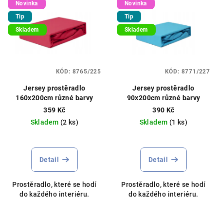
Novinka
Novinka
Tip
Tip
Skladem
Skladem
KÓD:
8765/225
KÓD:
8771/227
Jersey prostěradlo
Jersey prostěradlo
160x200cm různé barvy
90x200cm různé barvy
359 Kč
390 Kč
Skladem
(2 ks)
Skladem
(1 ks)
Detail
Detail
Prostěradlo, které se hodí
Prostěradlo, které se hodí
do každého interiéru.
do každého interiéru.