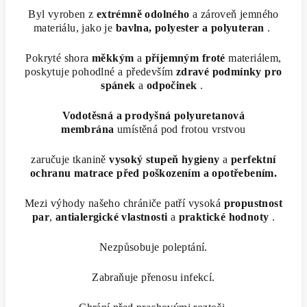
Byl vyroben z
extrémně odolného
a zároveň jemného
materiálu, jako je
bavlna, polyester a polyuteran
.
Pokryté shora
měkkým
a
příjemným
froté
materiálem,
poskytuje pohodlné a především
zdravé podmínky pro
spánek
a
odpočinek
.
Vodotěsná a prodyšná polyuretanová
membrána
umístěná pod frotou vrstvou
zaručuje tkanině
vysoký stupeň hygieny
a
perfektní
ochranu matrace před poškozením a opotřebením.
Mezi výhody našeho chrániče patří vysoká
propustnost
par
,
antialergické
vlastnosti
a
praktické hodnoty
.
Nezpůsobuje poleptání.
Zabraňuje přenosu infekcí.