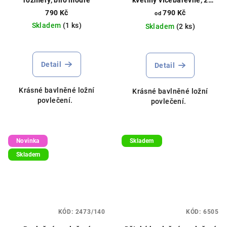
rozměry
790 Kč
790 Kč
od
Skladem
(1 ks)
Skladem
(2 ks)
Detail
Detail
Krásné bavlněné ložní
Krásné bavlněné ložní
povlečení.
povlečení.
Novinka
Skladem
Skladem
KÓD:
2473/140
KÓD:
6505