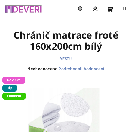
Přejít
na
obsah
Nákupní
Hledat
Přihlášení
Chránič matrace froté
košík
160x200cm bílý
YESTU
Průměrné
Neohodnoceno
Podrobnosti hodnocení
hodnocení
Novinka
produktu
je
Tip
0,0
Skladem
z
5
hvězdiček.