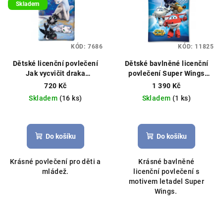
Skladem
KÓD:
7686
KÓD:
11825
Dětské licenční povlečení
Dětské bavlněné licenční
Jak vycvičit draka
povlečení Super Wings
140x200cm/70x80cm modré
letadla 140x200cm modré
720 Kč
1 390 Kč
Skladem
(16 ks)
Skladem
(1 ks)
Do košíku
Do košíku
Krásné povlečení pro děti a
Krásné bavlněné
mládež.
licenční povlečení s
motivem letadel Super
Wings.