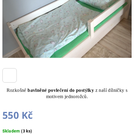
hvězdiček.
Rozkošné
bavlněné povlečení do postýlky
z naší dílničky s
motivem jednorožců.
550 Kč
Měrná
Skladem
(3 ks)
cena: