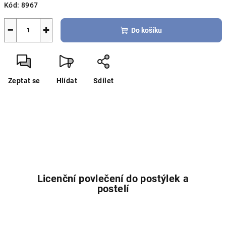
Kód:
8967
−
+
Do košíku
Zeptat se
Hlídat
Sdílet
Licenční povlečení do postýlek a
postelí