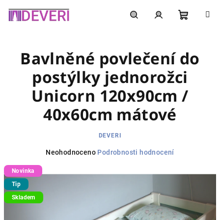
Přejít
na
obsah
Nákupní
Hledat
Přihlášení
Bavlněné povlečení do
košík
postýlky jednorožci
Unicorn 120x90cm /
40x60cm mátové
DEVERI
Průměrné
Neohodnoceno
Podrobnosti hodnocení
hodnocení
Novinka
produktu
je
Tip
0,0
Skladem
z
5