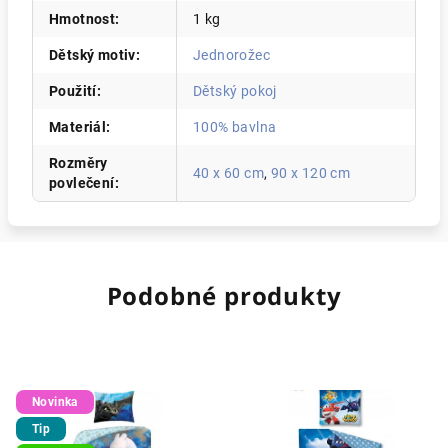
Hmotnost
:
1 kg
Dětský motiv
:
Jednorožec
Použití
:
Dětský pokoj
Materiál
:
100% bavlna
Rozměry
40 x 60 cm
,
90 x 120 cm
povlečení
:
Podobné produkty
Novinka
Tip