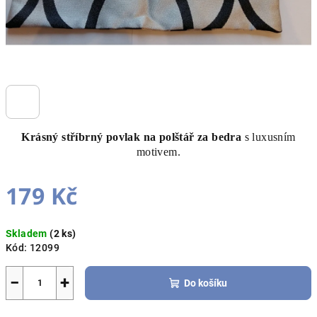
Krásný stříbrný povlak na polštář za bedra
s luxusním
motivem.
179 Kč
Měrná
Skladem
(2 ks)
cena:
Kód:
12099
−
+
Do košíku