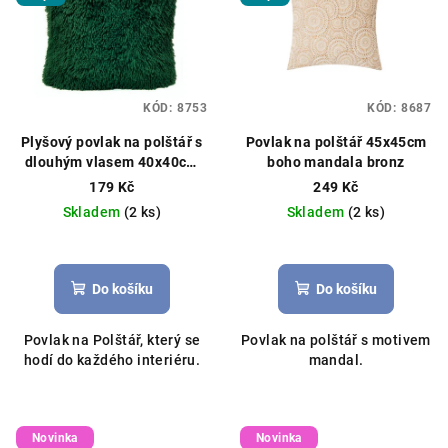
KÓD:
8753
KÓD:
8687
Plyšový povlak na polštář s
Povlak na polštář 45x45cm
dlouhým vlasem 40x40cm
boho mandala bronz
tmavě zelený
179 Kč
249 Kč
Skladem
(2 ks)
Skladem
(2 ks)
Do košíku
Do košíku
Povlak na Polštář, který se
Povlak na polštář s motivem
hodí do každého interiéru.
mandal.
Novinka
Novinka