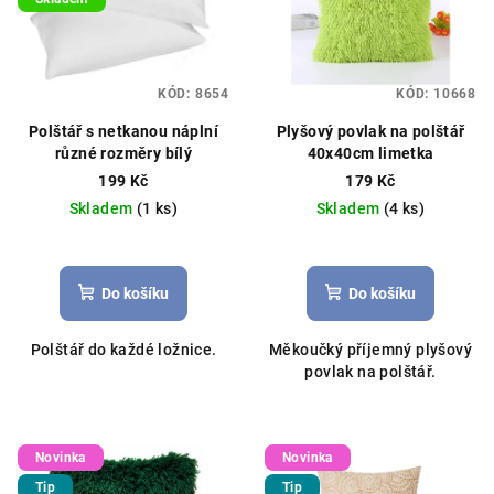
KÓD:
8654
KÓD:
10668
Polštář s netkanou náplní
Plyšový povlak na polštář
různé rozměry bílý
40x40cm limetka
199 Kč
179 Kč
Skladem
(1 ks)
Skladem
(4 ks)
Do košíku
Do košíku
Polštář do každé ložnice.
Měkoučký příjemný plyšový
povlak na polštář.
Novinka
Novinka
Tip
Tip