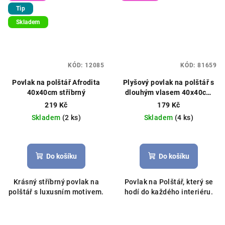
Tip
Skladem
KÓD:
12085
KÓD:
81659
Povlak na polštář Afrodita
Plyšový povlak na polštář s
40x40cm stříbrný
dlouhým vlasem 40x40cm
bílá
219 Kč
179 Kč
Skladem
(2 ks)
Skladem
(4 ks)
Do košíku
Do košíku
Krásný stříbrný povlak na
Povlak na Polštář, který se
polštář s luxusním motivem.
hodí do každého interiéru.