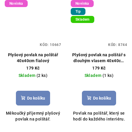
Novinka
Novinka
Tip
Skladem
KÓD:
10667
KÓD:
8744
Plyšový povlak na polštář
Plyšový povlak na polštář s
40x40cm fialový
dlouhým vlasem 40x40cm
tmavě růžový
179 Kč
179 Kč
Skladem
(2 ks)
Skladem
(1 ks)
Průměrné
hodnocení
produktu
Do košíku
Do košíku
je
5,0
Měkoučký příjemný plyšový
Povlak na polštář, který se
z
povlak na polštář.
hodí do každého interiéru.
5
hvězdiček.