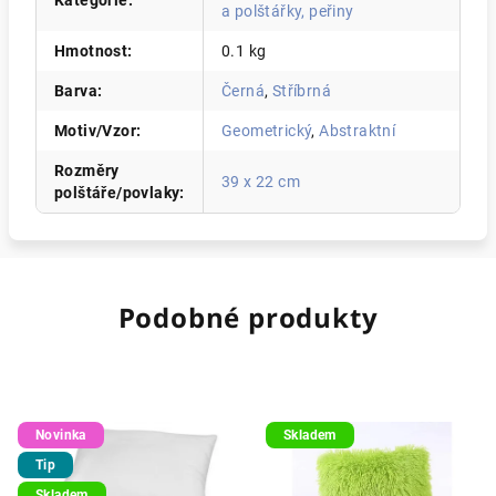
Kategorie
:
a polštářky, peřiny
Hmotnost
:
0.1 kg
Barva
:
Černá
,
Stříbrná
Motiv/Vzor
:
Geometrický
,
Abstraktní
Rozměry
39 x 22 cm
polštáře/povlaky
:
Podobné produkty
Novinka
Skladem
Tip
Skladem