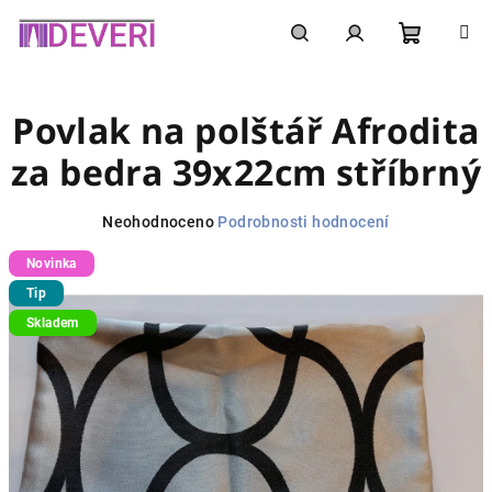
Přejít
na
obsah
Nákupní
Hledat
Přihlášení
Povlak na polštář Afrodita
košík
za bedra 39x22cm stříbrný
Průměrné
Neohodnoceno
Podrobnosti hodnocení
hodnocení
Novinka
produktu
je
Tip
0,0
Skladem
z
5
hvězdiček.