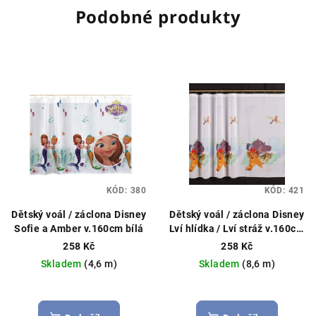
Podobné produkty
KÓD:
380
KÓD:
421
Dětský voál / záclona Disney
Dětský voál / záclona Disney
Sofie a Amber v.160cm bílá
Lví hlídka / Lví stráž v.160cm
bílá
258 Kč
258 Kč
Skladem
(4,6 m)
Skladem
(8,6 m)