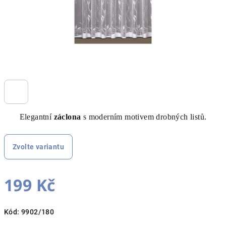
Elegantní
záclona
s moderním motivem drobných listů.
Zvolte variantu
199 Kč
Měrná
Kód:
9902/180
cena: