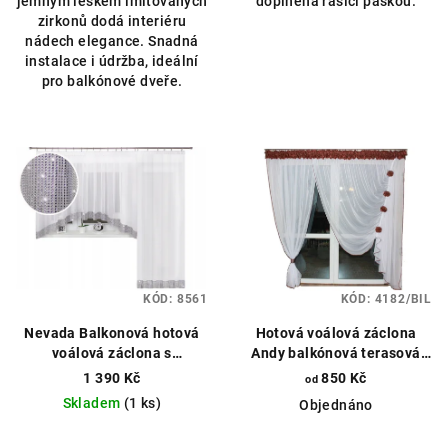
jemným leskem imitovaných
doplněná řasící páskou.
zirkonů dodá interiéru
nádech elegance. Snadná
instalace i údržba, ideální
pro balkónové dveře.
KÓD:
8561
KÓD:
4182/BIL
Nevada Balkonová hotová
Hotová voálová záclona
voálová záclona s
Andy balkónová terasová
imitovanými zirkony
420x230cm různé barvy
1 390 Kč
850 Kč
od
550x250cm bílá
Čistý voál
Skladem
(1 ks)
Objednáno
zakončený zirkonovým
páskem, můžeme ušít na
Průměrné
Průměrné