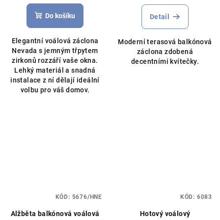
míru
hodnocení
hodnocení
produktu
produktu
Do košíku
Detail
je
je
5,0
5,0
Elegantní voálová záclona
Moderní terasová balkónová
z
z
Nevada s jemným třpytem
záclona zdobená
5
5
zirkonů rozzáří vaše okna.
decentními kvítečky.
hvězdiček.
hvězdiček.
Lehký materiál a snadná
instalace z ní dělají ideální
volbu pro váš domov.
KÓD:
5676/HNE
KÓD:
6083
Alžběta balkónová voálová
Hotový voálový