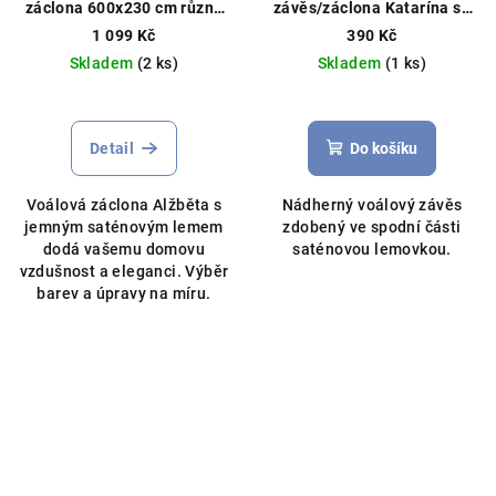
záclona 600x230 cm různé
závěs/záclona Katarína se
barvy
Čistý voál, můžeme
širokou saténovou stuhou
1 099 Kč
390 Kč
ušít na míru
400x250cm šedý
Skladem
(2 ks)
Skladem
(1 ks)
Detail
Do košíku
Voálová záclona Alžběta s
Nádherný voálový závěs
jemným saténovým lemem
zdobený ve spodní části
dodá vašemu domovu
saténovou lemovkou.
vzdušnost a eleganci. Výběr
barev a úpravy na míru.