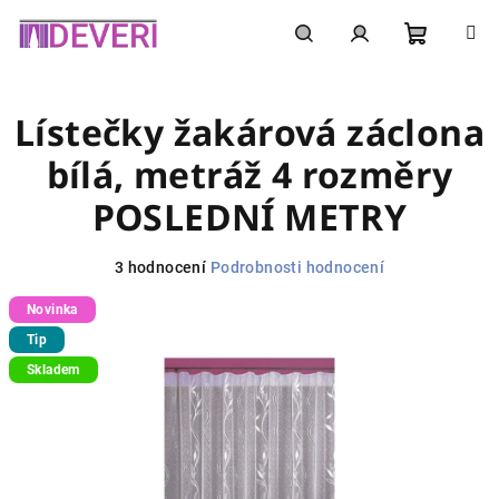
Přejít
na
obsah
Nákupní
Hledat
Přihlášení
Lístečky žakárová záclona
košík
bílá, metráž 4 rozměry
POSLEDNÍ METRY
Průměrné
3 hodnocení
Podrobnosti hodnocení
hodnocení
Novinka
produktu
je
Tip
5,0
Skladem
z
5
hvězdiček.