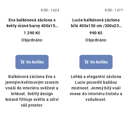
KÓD:
1624
KÓD:
1477
Eva balkónová záclona s
Lucie balkónová záclona
květy různé barvy 400x150
bílá 400x150 cm /200x230
cm/ 200x230 cm
Čistý voál,
cm
Čistý voál, můžeme ušít
1 290 Kč
990 Kč
můžeme ušít na míru
na míru
Objednáno
Objednáno
Průměrné
hodnocení
produktu
Do košíku
Do košíku
je
5,0
Balkónová záclona Eva s
Lehká a elegantní záclona
z
jemným květinovým vzorem
Lucie prosvětí každou
5
vnáší do interiéru svěžest a
místnost. Jemný bílý voál
hvězdiček.
lehkost. Světlý design
vnese do interiéru čistotu a
krásně filtruje světlo a oživí
vzdušnost.
váš prostor.