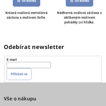
Do košíku
Do košíku
Krásná voálová metrážová
Nádherná voálová záclona s
záclona s motivem Sofie.
oblíbeným motivem
pohádky Lví hlídka.
Odebírat newsletter
E-mail
Přihlásit se
Z
á
p
Vše o nákupu
a