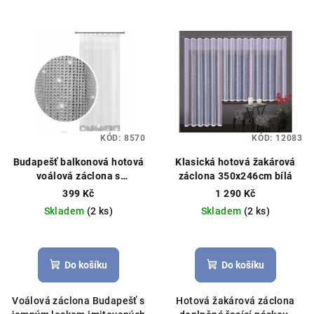
KÓD:
8570
KÓD:
12083
Budapešť balkonová hotová
Klasická hotová žakárová
voálová záclona s
záclona 350x246cm bílá
imitovanými zirkony
399 Kč
1 290 Kč
150x250 cm bílá
Čistý voál,
Skladem
(2 ks)
Skladem
(2 ks)
můžeme ušít na míru
Do košíku
Do košíku
Voálová záclona Budapešť s
Hotová žakárová záclona